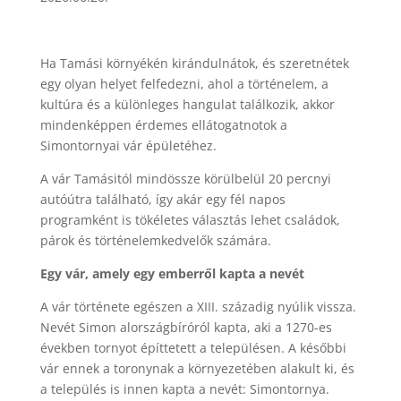
Ha Tamási környékén kirándulnátok, és szeretnétek
egy olyan helyet felfedezni, ahol a történelem, a
kultúra és a különleges hangulat találkozik, akkor
mindenképpen érdemes ellátogatnotok a
Simontornyai vár épületéhez.
A vár Tamásitól mindössze körülbelül 20 percnyi
autóútra található, így akár egy fél napos
programként is tökéletes választás lehet családok,
párok és történelemkedvelők számára.
Egy vár, amely egy emberről kapta a nevét
A vár története egészen a XIII. századig nyúlik vissza.
Nevét Simon alországbíróról kapta, aki a 1270-es
években tornyot építtetett a településen. A későbbi
vár ennek a toronynak a környezetében alakult ki, és
a település is innen kapta a nevét: Simontornya.