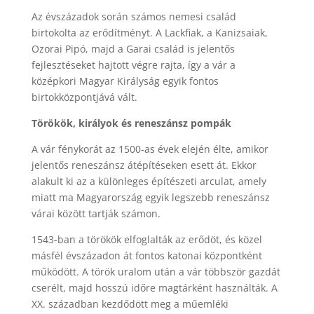
Az évszázadok során számos nemesi család
birtokolta az erődítményt. A Lackfiak, a Kanizsaiak,
Ozorai Pipó, majd a Garai család is jelentős
fejlesztéseket hajtott végre rajta, így a vár a
középkori Magyar Királyság egyik fontos
birtokközpontjává vált.
Törökök, királyok és reneszánsz pompák
A vár fénykorát az 1500-as évek elején élte, amikor
jelentős reneszánsz átépítéseken esett át. Ekkor
alakult ki az a különleges építészeti arculat, amely
miatt ma Magyarország egyik legszebb reneszánsz
várai között tartják számon.
1543-ban a törökök elfoglalták az erődöt, és közel
másfél évszázadon át fontos katonai központként
működött. A török uralom után a vár többször gazdát
cserélt, majd hosszú időre magtárként használták. A
XX. században kezdődött meg a műemléki