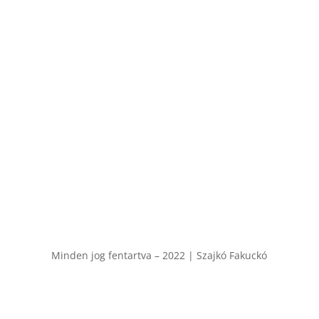
oldalunkat. Amennyiben nem találtál választ a
kérdésedre, akkor hívj, vagy írj nekünk!
NTAK számunk:
MA22044478
A házirendet
ide kattintva
olvashatod.
Minden jog fentartva – 2022 | Szajkó Fakuckó