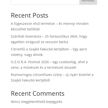
Keresés
Recent Posts
A fügeszezon első termései – és mennyi minden
készülhet belőlük!
Szárított levendula – 25 fantasztikus ötlet, hogy
egyetlen virágszál se vesszen kárba
Citromfű a Szajkó Fakuckó kertjében – Egy apró
növény, nagy álmok
O.Z.O.R.A. Festival 2026 – egy csodavilág, ahol a
zene, a művészet és a természet összeér
Rozmaringos-citromfüves szörp – új nyári kísérlet a
Szajkó Fakuckó kertjéből
Recent Comments
Nincs megjeleníthető bejegyzés.