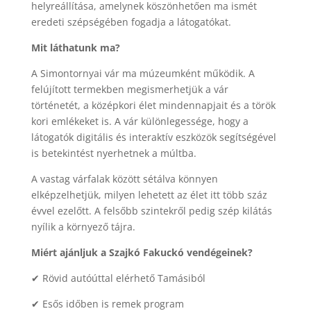
helyreállítása, amelynek köszönhetően ma ismét
eredeti szépségében fogadja a látogatókat.
Mit láthatunk ma?
A Simontornyai vár ma múzeumként működik. A
felújított termekben megismerhetjük a vár
történetét, a középkori élet mindennapjait és a török
kori emlékeket is. A vár különlegessége, hogy a
látogatók digitális és interaktív eszközök segítségével
is betekintést nyerhetnek a múltba.
A vastag várfalak között sétálva könnyen
elképzelhetjük, milyen lehetett az élet itt több száz
évvel ezelőtt. A felsőbb szintekről pedig szép kilátás
nyílik a környező tájra.
Miért ajánljuk a Szajkó Fakuckó vendégeinek?
✔ Rövid autóúttal elérhető Tamásiból
✔ Esős időben is remek program