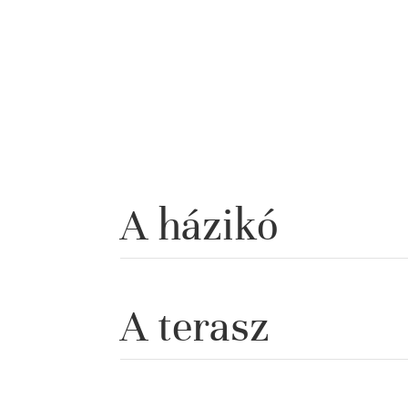
Galér
A házikó
A terasz