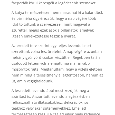
faeperfák körül keresgéli a legédesebb szemeket.
A kutya természetesen nem maradhat ki a kalandból,
és bár néha úgy érezzük, hogy a nap végére több
időt töltöttünk a szervezéssel, mint magával a
szürettel, mégis ezek azok a pillanatok, amelyek
igazán emlékezetessé teszik a nyarat.
Az eredeti terv szerint egy teljes levendulasort
szerettünk volna leszüretelni. A nap végére azonban
néhány gyönyörű csokor készült el. Régebben talán
csalódott lettem volna emiatt, ma már inkább
mosolygok rajta. Megtanultam, hogy a vidéki életben
nem mindig a teljesítmény a legfontosabb, hanem az
út, amin végighaladunk.
A leszedett levendulából most kezdjük meg a
szárítást is. A szárított levendula egész évben
felhasználható illatzsákokhoz, dekorációkhoz,
teákhoz vagy akár süteményekhez. Emellett
természetesen készül a család egyik nagy kedvence,