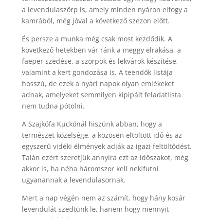
a levendulaszörp is, amely minden nyáron elfogy a
kamrából, még jóval a következő szezon előtt.
És persze a munka még csak most kezdődik. A
következő hetekben vár ránk a meggy elrakása, a
faeper szedése, a szörpök és lekvárok készítése,
valamint a kert gondozása is. A teendők listája
hosszú, de ezek a nyári napok olyan emlékeket
adnak, amelyeket semmilyen kipipált feladatlista
nem tudna pótolni.
A Szajkófa Kuckónál hiszünk abban, hogy a
természet közelsége, a közösen eltöltött idő és az
egyszerű vidéki élmények adják az igazi feltöltődést.
Talán ezért szeretjük annyira ezt az időszakot, még
akkor is, ha néha háromszor kell nekifutni
ugyanannak a levendulasornak.
Mert a nap végén nem az számít, hogy hány kosár
levendulát szedtünk le, hanem hogy mennyit