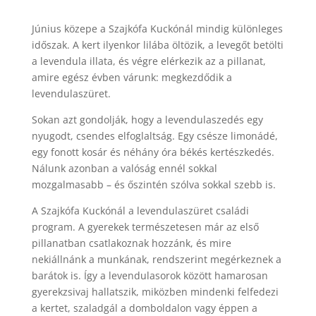
Június közepe a Szajkófa Kuckónál mindig különleges
időszak. A kert ilyenkor lilába öltözik, a levegőt betölti
a levendula illata, és végre elérkezik az a pillanat,
amire egész évben várunk: megkezdődik a
levendulaszüret.
Sokan azt gondolják, hogy a levendulaszedés egy
nyugodt, csendes elfoglaltság. Egy csésze limonádé,
egy fonott kosár és néhány óra békés kertészkedés.
Nálunk azonban a valóság ennél sokkal
mozgalmasabb – és őszintén szólva sokkal szebb is.
A Szajkófa Kuckónál a levendulaszüret családi
program. A gyerekek természetesen már az első
pillanatban csatlakoznak hozzánk, és mire
nekiállnánk a munkának, rendszerint megérkeznek a
barátok is. Így a levendulasorok között hamarosan
gyerekzsivaj hallatszik, miközben mindenki felfedezi
a kertet, szaladgál a domboldalon vagy éppen a