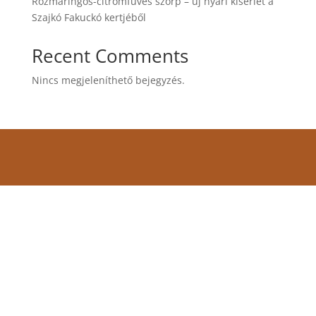
Rozmaringos-citromfüves szörp – új nyári kísérlet a
Szajkó Fakuckó kertjéből
Recent Comments
Nincs megjeleníthető bejegyzés.
Címünk:
7090 Tamási, Várhegy utca 28/D
Térképért kattints ide!
E-mail:
info@szajkofakucko.hu