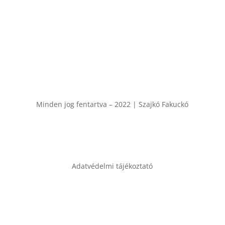
A házirendet
ide kattintva
olvashatod.
Minden jog fentartva – 2022 | Szajkó Fakuckó
Adatvédelmi tájékoztató