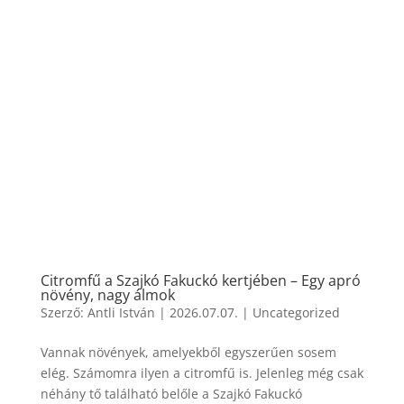
Citromfű a Szajkó Fakuckó kertjében – Egy apró
növény, nagy álmok
Szerző:
Antli István
|
2026.07.07.
|
Uncategorized
Vannak növények, amelyekből egyszerűen sosem
elég. Számomra ilyen a citromfű is. Jelenleg még csak
néhány tő található belőle a Szajkó Fakuckó