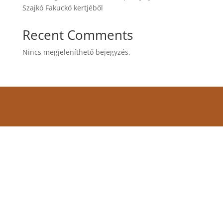
Szajkó Fakuckó kertjéből
Recent Comments
Nincs megjeleníthető bejegyzés.
Címünk:
7090 Tamási, Várhegy utca 28/D
Térképért kattints ide!
E-mail:
info@szajkofakucko.hu