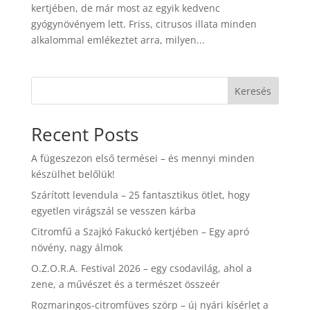
kertjében, de már most az egyik kedvenc
gyógynövényem lett. Friss, citrusos illata minden
alkalommal emlékeztet arra, milyen...
Keresés
Recent Posts
A fügeszezon első termései – és mennyi minden
készülhet belőlük!
Szárított levendula – 25 fantasztikus ötlet, hogy
egyetlen virágszál se vesszen kárba
Citromfű a Szajkó Fakuckó kertjében – Egy apró
növény, nagy álmok
O.Z.O.R.A. Festival 2026 – egy csodavilág, ahol a
zene, a művészet és a természet összeér
Rozmaringos-citromfüves szörp – új nyári kísérlet a