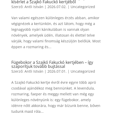
kísérlet a Szajkó Fakuckó kertjéből
Szerző:
Antli István
|
2026.07.02.
|
Uncategorized
Van valami egészen különleges érzés abban, amikor
végignézek a kertünkön, és azt látom, hogy még a
legnagyobb nyári kánikulában is vannak olyan
növények, amelyek üdén, illatosan és élettel telve
várják, hogy valami finomság készüljön belőlük. Most
éppen a rozmaring és...
Fügebokor a Szajkó Fakuckó kertjében – így
szaporítjuk tovább bujtással
Szerző:
Antli István
|
2026.07.01.
|
Uncategorized
A Szajkó Fakuckó kertje évről évre egyre több apró
csodával ajándékoz meg bennünket. A levendula,
rozmaring, faeper és meggy mellett van még egy
különleges növényünk is: egy fügebokor, amely
idénre nőtt akkorára, hogy már bízunk benne, bőven
tudunk majd róla...