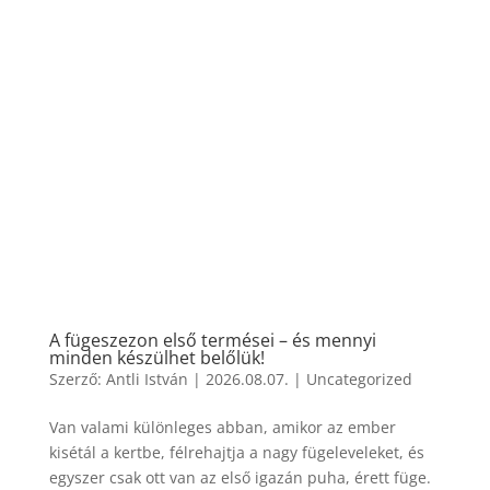
A fügeszezon első termései – és mennyi
minden készülhet belőlük!
Szerző:
Antli István
|
2026.08.07.
|
Uncategorized
Van valami különleges abban, amikor az ember
kisétál a kertbe, félrehajtja a nagy fügeleveleket, és
egyszer csak ott van az első igazán puha, érett füge.