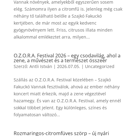
Vannak növények, amelyekből egyszerűen sosem
elég. Számomra ilyen a citromfű is. Jelenleg még csak
néhány tő található belőle a Szajkó Fakuckó
kertjében, de már most az egyik kedvenc
gyógynövényem lett. Friss, citrusos illata minden
alkalommal emlékeztet arra, milyen...
O.Z.O.R.A. Festival 2026 – egy csodavilág, ahol a
zene, a művészet és a természet összeér
Szerző:
Antli István
|
2026.07.05.
|
Uncategorized
Szállás az O.Z.O.R.A. Festival közelében – Szajkó
Fakuckó Vannak fesztiválok, ahová az ember néhány
koncert miatt érkezik, majd a zene végeztével
hazamegy. És van az O.Z.O.R.A. Festival, amely ennél
sokkal többet jelent. Egy különleges, színes és
folyamatosan változó...
Rozmaringos-citromfüves szörp – új nyári