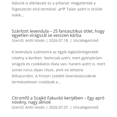
Nálunk is elérkezett ez a pillanat: megjelentek a
fügeszezon első termései. 🌿💚 Talán azért is örülök
nekik...
Szárított levendula – 25 fantasztikus ötlet, hogy
egyetlen virágszál se vesszen kárba
Szerző:
Antli István
|
2026.07.18.
|
Uncategorized
A levendula számomra az egyik legkülönlegesebb
növény a kertben. Nemcsak azért, mert gyönyörűen
virágzik és csodálatos illata van, hanem azért is, mert
szinte nincs olyan része, amit ne lehetne
felhasználni. A frissen szedett levendulacsokrok
természetesen csodásak a...
Citromfű a Szajkó Fakuckó kertjében – Egy apró
növény, nagy álmok
Szerző:
Antli István
|
2026.07.07.
|
Uncategorized