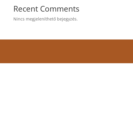
Recent Comments
Nincs megjeleníthető bejegyzés.
Címünk:
7090 Tamási, Várhegy utca 28/D
Térképért kattints ide!
E-mail:
info@szajkofakucko.hu
Telefon: