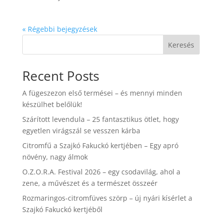
« Régebbi bejegyzések
Keresés
Recent Posts
A fügeszezon első termései – és mennyi minden
készülhet belőlük!
Szárított levendula – 25 fantasztikus ötlet, hogy
egyetlen virágszál se vesszen kárba
Citromfű a Szajkó Fakuckó kertjében – Egy apró
növény, nagy álmok
O.Z.O.R.A. Festival 2026 – egy csodavilág, ahol a
zene, a művészet és a természet összeér
Rozmaringos-citromfüves szörp – új nyári kísérlet a
Szajkó Fakuckó kertjéből