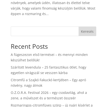
növények, amelyek üdén, illatosan és élettel telve
várják, hogy valami finomság készüljön belőlük. Most
éppen a rozmaring és...
Keresés
Recent Posts
A fügeszezon első termései – és mennyi minden
készülhet belőlük!
Szárított levendula – 25 fantasztikus ötlet, hogy
egyetlen virágszál se vesszen kárba
Citromfű a Szajkó Fakuckó kertjében – Egy apró
növény, nagy álmok
O.Z.O.R.A. Festival 2026 – egy csodavilág, ahol a
zene, a művészet és a természet összeér
Rozmaringos-citromfüves szörp – új nyári kísérlet a