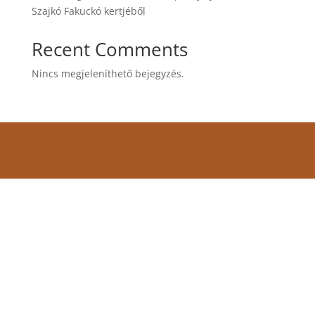
Szajkó Fakuckó kertjéből
Recent Comments
Nincs megjeleníthető bejegyzés.
Címünk:
7090 Tamási, Várhegy utca 28/D
Térképért kattints ide!
E-mail:
info@szajkofakucko.hu