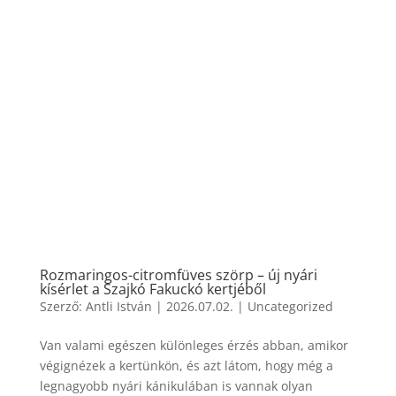
Rozmaringos-citromfüves szörp – új nyári
kísérlet a Szajkó Fakuckó kertjéből
Szerző:
Antli István
|
2026.07.02.
|
Uncategorized
Van valami egészen különleges érzés abban, amikor
végignézek a kertünkön, és azt látom, hogy még a
legnagyobb nyári kánikulában is vannak olyan