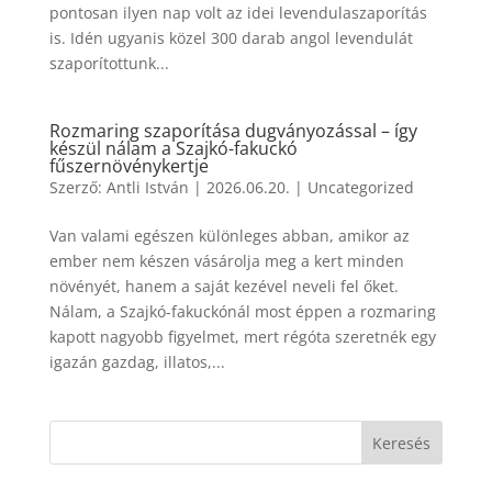
pontosan ilyen nap volt az idei levendulaszaporítás
is. Idén ugyanis közel 300 darab angol levendulát
szaporítottunk...
Rozmaring szaporítása dugványozással – így
készül nálam a Szajkó-fakuckó
fűszernövénykertje
Szerző:
Antli István
|
2026.06.20.
|
Uncategorized
Van valami egészen különleges abban, amikor az
ember nem készen vásárolja meg a kert minden
növényét, hanem a saját kezével neveli fel őket.
Nálam, a Szajkó-fakuckónál most éppen a rozmaring
kapott nagyobb figyelmet, mert régóta szeretnék egy
igazán gazdag, illatos,...
Keresés