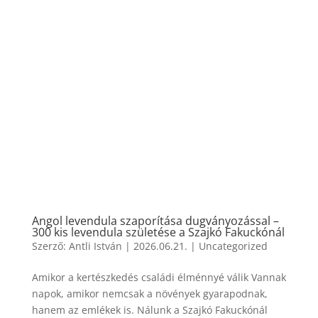
Angol levendula szaporítása dugványozással –
300 kis levendula születése a Szajkó Fakuckónál
Szerző:
Antli István
|
2026.06.21.
|
Uncategorized
Amikor a kertészkedés családi élménnyé válik Vannak
napok, amikor nemcsak a növények gyarapodnak,
hanem az emlékek is. Nálunk a Szajkó Fakuckónál