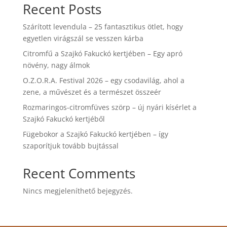
Recent Posts
Szárított levendula – 25 fantasztikus ötlet, hogy
egyetlen virágszál se vesszen kárba
Citromfű a Szajkó Fakuckó kertjében – Egy apró
növény, nagy álmok
O.Z.O.R.A. Festival 2026 – egy csodavilág, ahol a
zene, a művészet és a természet összeér
Rozmaringos-citromfüves szörp – új nyári kísérlet a
Szajkó Fakuckó kertjéből
Fügebokor a Szajkó Fakuckó kertjében – így
szaporítjuk tovább bujtással
Recent Comments
Nincs megjeleníthető bejegyzés.