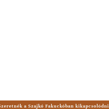
Szeretnék a Szajkó Fakuckóban kikapcsolódni