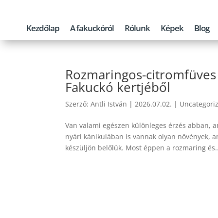
Kezdőlap
A fakuckóról
Rólunk
Képek
Blog
Rozmaringos-citromfüves s
Fakuckó kertjéből
Szerző:
Antli István
|
2026.07.02.
|
Uncategori
Van valami egészen különleges érzés abban, a
nyári kánikulában is vannak olyan növények, am
készüljön belőlük. Most éppen a rozmaring és..