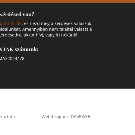
Kérdésed van?
Kattints ide
, és nézd meg a kérdések-válaszok
oldalunkat. Amennyiben nem találtál választ a
kérdésedre, akkor hívj, vagy írj nekünk!
NTAK számunk:
MA22044478
ékoztató
Webdesigner: DAVEWEB