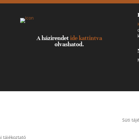
A házirendet
ide kattintva
olvashatod.
Süti táj
 tájékoztató