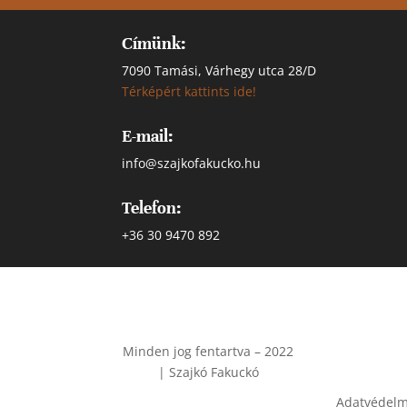
Címünk:
7090 Tamási, Várhegy utca 28/D
Térképért kattints ide!
E-mail:
info@szajkofakucko.hu
Telefon:
+36 30 9470 892
Minden jog fentartva – 2022
| Szajkó Fakuckó
Adatvédelmi