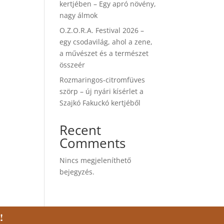
kertjében – Egy apró növény,
nagy álmok
O.Z.O.R.A. Festival 2026 –
egy csodavilág, ahol a zene,
a művészet és a természet
összeér
Rozmaringos-citromfüves
szörp – új nyári kísérlet a
Szajkó Fakuckó kertjéből
Recent
Comments
Nincs megjeleníthető
bejegyzés.
!