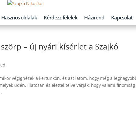
Hasznos oldalak
Kérdezz-felelek
Házirend
Kapcsolat
zörp – új nyári kísérlet a Szajkó
zed
mikor végignézek a kertünkön, és azt látom, hogy még a legnagyob
elyek üdén, illatosan és élettel telve várják, hogy valami finomság
.