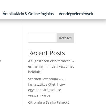
Árkalkuláció & Online foglalás
Vendégvélemények
Keresés
Recent Posts
b
A fügeszezon első termései –
és mennyi minden készülhet
belőlük!
Szárított levendula – 25
fantasztikus ötlet, hogy
egyetlen virágszál se
vesszen kárba
Citromfű a Szajkó Fakuckó